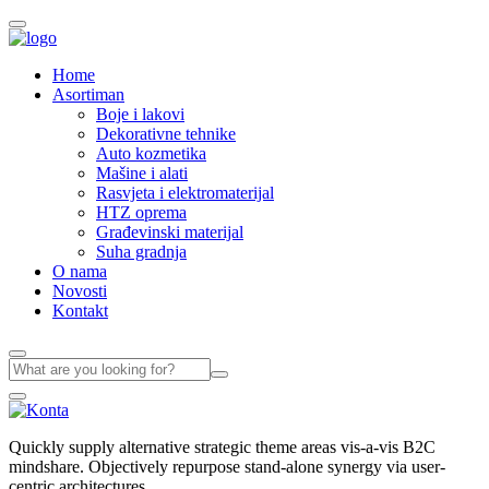
Home
Asortiman
Boje i lakovi
Dekorativne tehnike
Auto kozmetika
Mašine i alati
Rasvjeta i elektromaterijal
HTZ oprema
Građevinski materijal
Suha gradnja
O nama
Novosti
Kontakt
Quickly supply alternative strategic theme areas vis-a-vis B2C
mindshare. Objectively repurpose stand-alone synergy via user-
centric architectures.