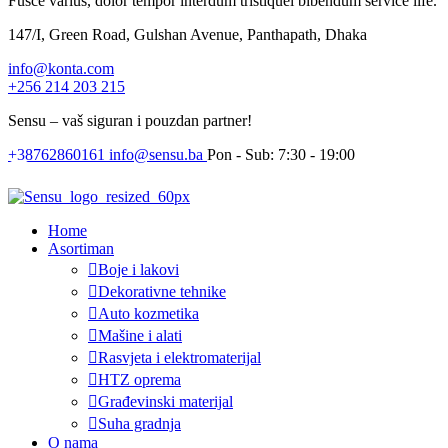
Fusce varius, dolor tempor interdum tristiquei bibendum service life.
147/I, Green Road, Gulshan Avenue, Panthapath, Dhaka
info@konta.com
+256 214 203 215
Sensu – vaš siguran i pouzdan partner!
+38762860161
info@sensu.ba
Pon - Sub: 7:30 - 19:00
Home
Asortiman
Boje i lakovi
Dekorativne tehnike
Auto kozmetika
Mašine i alati
Rasvjeta i elektromaterijal
HTZ oprema
Građevinski materijal
Suha gradnja
O nama