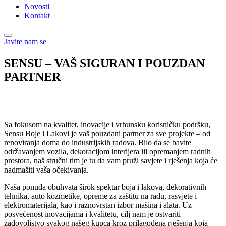
Novosti
Kontakt
Javite nam se
SENSU – VAŠ SIGURAN I POUZDAN
PARTNER
Sa fokusom na kvalitet, inovacije i vrhunsku korisničku podršku,
Sensu Boje i Lakovi je vaš pouzdani partner za sve projekte – od
renoviranja doma do industrijskih radova. Bilo da se bavite
održavanjem vozila, dekoracijom interijera ili opremanjem radnih
prostora, naš stručni tim je tu da vam pruži savjete i rješenja koja će
nadmašiti vaša očekivanja.
Naša ponuda obuhvata širok spektar boja i lakova, dekorativnih
tehnika, auto kozmetike, opreme za zaštitu na radu, rasvjete i
elektromaterijala, kao i raznovrstan izbor mašina i alata. Uz
posvećenost inovacijama i kvalitetu, cilj nam je ostvariti
zadovoljstvo svakog našeg kupca kroz prilagođena rješenja koja